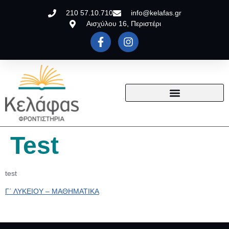
210 57.10.710
info@kelafas.gr
Αισχύλου 16, Περιστέρι
Test
test
Γ΄ ΛΥΚΕΙΟΥ – ΜΑΘΗΜΑΤΙΚΑ