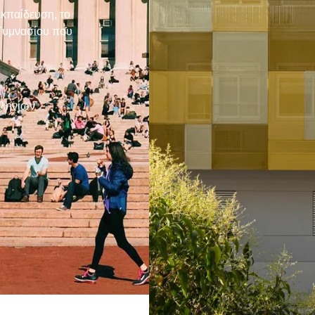
εκπαίδευση, το
 Γυμνασίου που
λληνίων