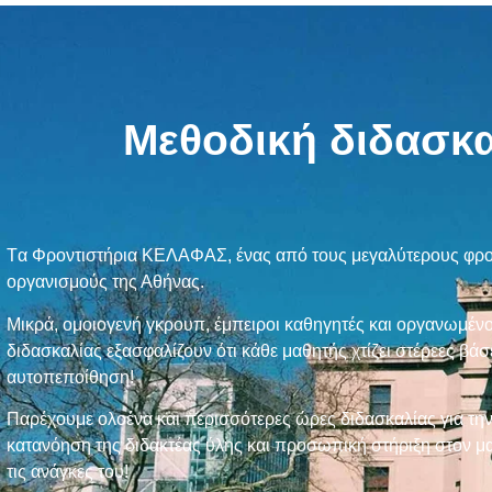
Μεθοδική διδασκα
Tα Φροντιστήρια ΚΕΛΑΦΑΣ, ένας από τους μεγαλύτερους φρο
οργανισμούς της Αθήνας.
Μικρά, ομοιογενή γκρουπ, έμπειροι καθηγητές και οργανωμένο
διδασκαλίας εξασφαλίζουν ότι κάθε μαθητής χτίζει στέρεες βάσε
αυτοπεποίθηση!
Παρέχουμε ολοένα και περισσότερες ώρες διδασκαλίας για τη
κατανόηση της διδακτέας ύλης και προσωπική στήριξη στον μ
τις ανάγκες του!