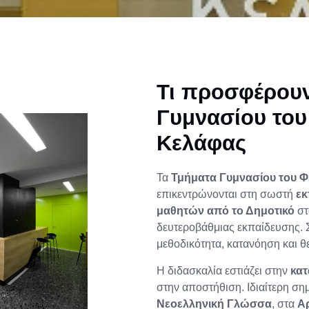
Τι προσφέρουν
Γυμνασίου του
Κελάφας
Τα
Τμήματα Γυμνασίου του Φ
επικεντρώνονται στη σωστή
εκ
μαθητών από το Δημοτικό
στ
δευτεροβάθμιας εκπαίδευσης. 
μεθοδικότητα, κατανόηση και θ
Η διδασκαλία εστιάζει στην
κατ
στην αποστήθιση. Ιδιαίτερη ση
Νεοελληνική Γλώσσα
, στα
Α