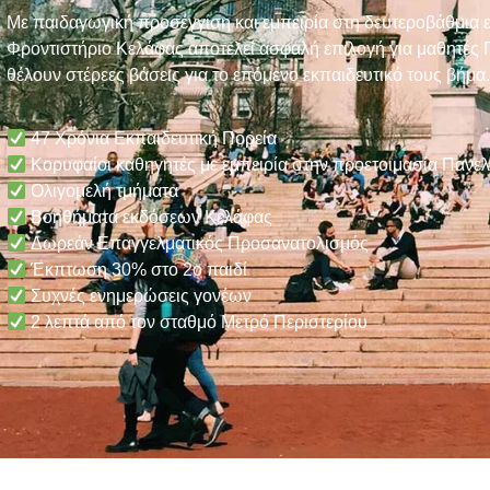
Με παιδαγωγική προσέγγιση και εμπειρία στη δευτεροβάθμια 
Φροντιστήριο Κελάφας αποτελεί ασφαλή επιλογή για μαθητές
θέλουν στέρεες βάσεις για το επόμενο εκπαιδευτικό τους βήμα.
47 Χρόνια Εκπαιδευτική Πορεία
Κορυφαίοι καθηγητές με εμπειρία στην προετοιμασία Πανε
Ολιγομελή τμήματα
Βοηθήματα εκδόσεων Κελάφας
Δωρεάν Επαγγελματικός Προσανατολισμός
Έκπτωση 30% στο 2ο παιδί
Συχνές ενημερώσεις γονέων
2 λεπτά από τον σταθμό Μετρό Περιστερίου