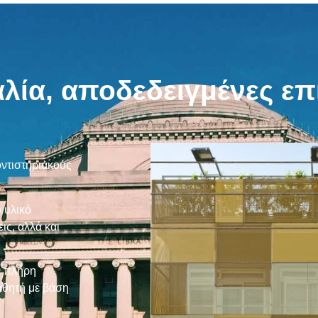
λία, αποδεδειγμένες επι
ντιστηριακούς
 υλικό
ις, αλλά και
ν πλήρη
αθητή με βάση