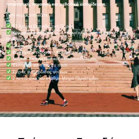
απαιτητική, ποιοτική και μεθοδική εκπαίδευση.
Γιατί να μας επιλέξετε;
47 Χρόνια Εκπαιδευτική Πορεία
Κορυφαίοι καθηγητές με εμπειρία στην προετοιμασία
Πανελληνίων
Ολιγομελή τμήματα
Βοηθήματα εκδόσεων Κελάφας
Δωρεάν Επαγγελματικός Προσανατολισμός
Έκπτωση 30% στο 2ο παιδί
Συχνές ενημερώσεις γονέων
2 λεπτά από τον σταθμό Μετρό Περιστερίου