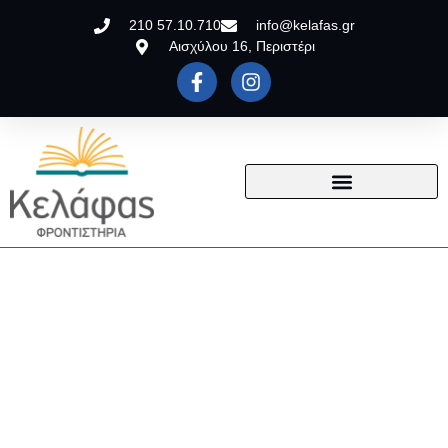
210 57.10.710
info@kelafas.gr
Αισχύλου 16, Περιστέρι
Εκεί που η