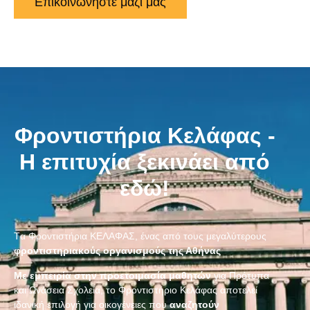
Επικοινωνήστε μαζί μας
Φροντιστήρια Κελάφας -
Η επιτυχία ξεκινάει από
εδώ!
Tα Φροντιστήρια ΚΕΛΑΦΑΣ, ένας από τους μεγαλύτερους
φροντιστηριακούς οργανισμούς της Αθήνας
Με εμπειρία στην προετοιμασία μαθητών
για Πρότυπα
και Ωνάσεια Σχολεία, το Φροντιστήριο Κελάφας αποτελεί
ιδανική επιλογή για οικογένειες που
αναζητούν