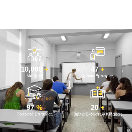
10,000
+
47
+
Μαθητές
Χρόνια Εμπειρίας
97
%
20
+
Ποσοστά Επιτυχίας
Βιβλία Εκδόσεων Κελάφας