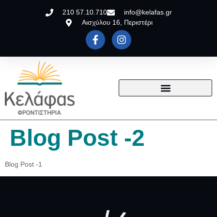
210 57.10.710
info@kelafas.gr
Αισχύλου 16, Περιστέρι
Blog Post -2
Blog Post -1