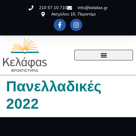
210 57.10.710
info@kelafas.gr
Αισχύλου 16, Περιστέρι
Πανελλαδικές
2022