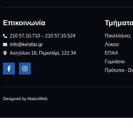
Επικοινωνία
Τμήματ
210 57.10.710 – 210 57.10.524
Πανελλήνιες
info@kelafas.gr
Λύκειο
Αισχύλου 16, Περιστέρι, 121 34
ΕΠΑΛ
Γυμνάσιο
Πρότυπα - Ω
Designed by AtalosWeb