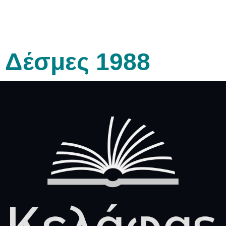
Δέσμες 1988