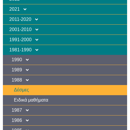
2021
2011-2020
2001-2010
1991-2000
1981-1990
1990
1989
1988
Δέσμες
Ειδικά μαθήματα
1987
1986