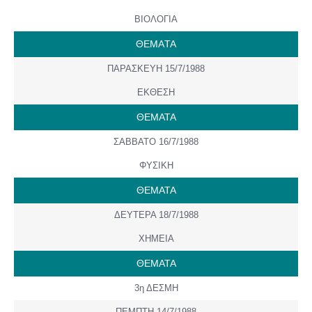
ΒΙΟΛΟΓΙΑ
ΘΕΜAΤΑ
ΠΑΡΑΣΚΕΥΗ 15/7/1988
ΕΚΘΕΣΗ
ΘΕΜΑΤΑ
ΣΑΒΒΑΤΟ 16/7/1988
ΦΥΣΙΚΗ
ΘΕΜΑΤΑ
ΔΕΥΤΕΡΑ 18/7/1988
ΧΗΜΕΙΑ
ΘΕΜΑΤΑ
3η ΔΕΣΜΗ
ΠΕΜΠΤΗ 14/7/1988