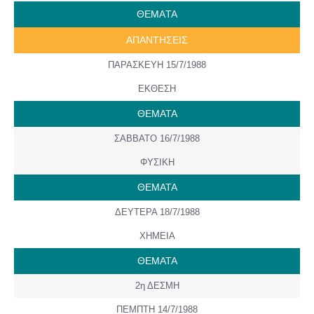
ΘΕΜAΤΑ
ΑΠΑΝΤΗΣΕΙΣ
ΠΑΡΑΣΚΕΥΗ 15/7/1988
ΕΚΘΕΣΗ
ΘΕΜΑΤΑ
ΣΑΒΒΑΤΟ 16/7/1988
ΦΥΣΙΚΗ
ΘΕΜΑΤΑ
ΔΕΥΤΕΡΑ 18/7/1988
ΧΗΜΕΙΑ
ΘΕΜΑΤΑ
2η ΔΕΣΜΗ
ΠΕΜΠΤΗ 14/7/1988