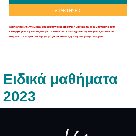
ΑΠΑΝΤΗΣΕΙΣ
Οι απαντήσεις των θεμάτων δημοσιεύονται με επιφύλαξη μιας και δεν έχουν δοθεί από τους
Καθηγητές του Φροντιστηρίου μας.
Παρακαλούμε να ελεγχθούν ως προς την ορθότητα και
πληρότητα. Ουδεμία ευθύνη έχουμε για παραλείψεις ή λάθη που μπορεί να έχουν.
Ειδικά μαθήματα
2023