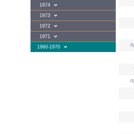
1974
1973
1972
1971
Π
1960-1970
Π